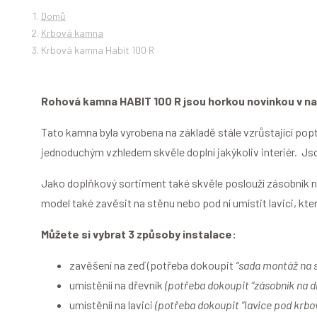
Domů
Krbová kamna
Krbová kamna Habit 100 R
Rohová kamna HABIT 100 R jsou horkou novinkou v naš
Tato kamna byla vyrobena na základě stále vzrůstající pop
jednoduchým vzhledem skvěle doplní jakýkoliv interiér. Jso
Jako doplňkový sortiment také skvěle poslouží zásobník n
model také zavěsit na stěnu nebo pod ní umístit lavici, kt
Můžete si vybrat 3 způsoby instalace:
zavěšení na zeď (potřeba dokoupit
“sada montáž na 
umístěníí na dřevník
(potřeba dokoupit “zásobník na 
umístěníí na lavici
(potřeba dokoupit “lavice pod krb