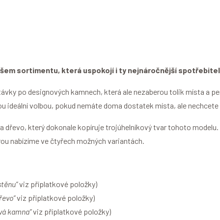
em sortimentu, která uspokojí i ty nejnáročnější spotřebitel
távky po designových kamnech, která ale nezaberou tolik místa a pe
u ideální volbou, pokud nemáte doma dostatek místa, ale nechcete př
a dřevo, který dokonale kopíruje trojúhelníkový tvar tohoto model
erou nabízíme ve čtyřech možných variantách.
stěnu”
viz příplatkové položky)
dřevo”
viz příplatkové položky)
ová kamna”
viz příplatkové položky)