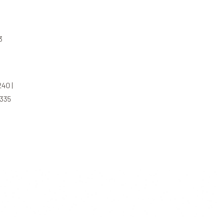
3
40 |
335