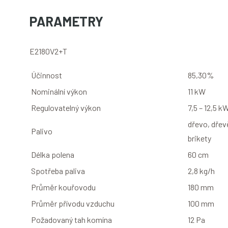
PARAMETRY
E2180V2+T
Účinnost
85,30%
Nominální výkon
11 kW
Regulovatelný výkon
7,5 – 12,5 k
dřevo, dře
Palivo
brikety
Délka polena
60 cm
Spotřeba paliva
2,8 kg/h
Průměr kouřovodu
180 mm
Průměr přívodu vzduchu
100 mm
Požadovaný tah komína
12 Pa