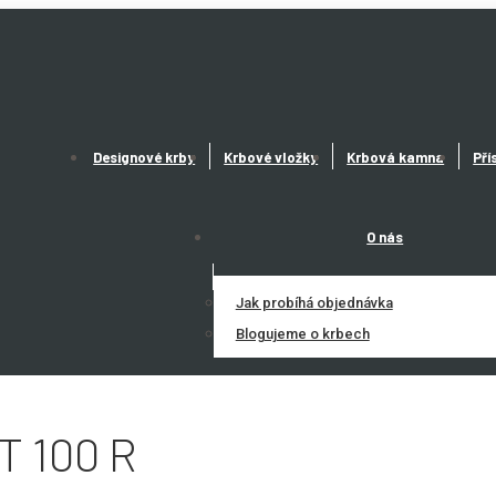
Designové krby
Krbové vložky
Krbová kamna
Pří
O nás
Jak probíhá objednávka
Blogujeme o krbech
 100 R