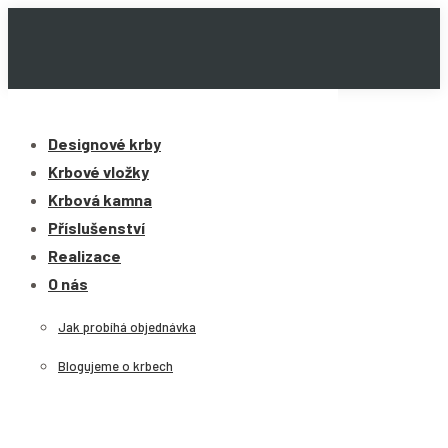
Skip
to
content
Designové krby
Krbové vložky
Krbová kamna
Příslušenství
Realizace
O nás
Jak probíhá objednávka
Blogujeme o krbech