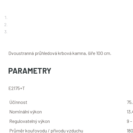
Dvoustranná průhledová krbová kamna, šíře 100 cm.
PARAMETRY
E2175+T
Účinnost
75
Nominální výkon
13
Regulovatelný výkon
9 –
Průměr kouřovodu / přívodu vzduchu
18