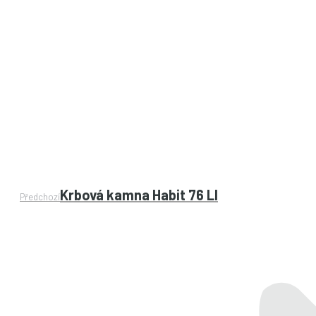
Previous
Krbová kamna Habit 76 LI
Předchozí
project: