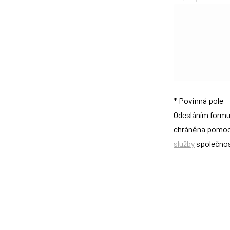
* Povinná pole
Odesláním formu
chráněna pomocí
služby
společnos
Project