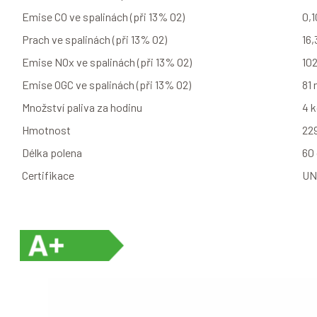
Emise CO ve spalinách (při 13% O2)
0,
Prach ve spalinách (při 13% O2)
16
Emise NOx ve spalinách (při 13% O2)
10
Emise OGC ve spalinách (při 13% O2)
81
Množství paliva za hodinu
4 k
Hmotnost
22
Délka polena
60
Certifikace
UN