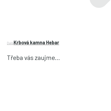
Next
Krbová kamna Hebar
Další
project:
Třeba vás zaujme...