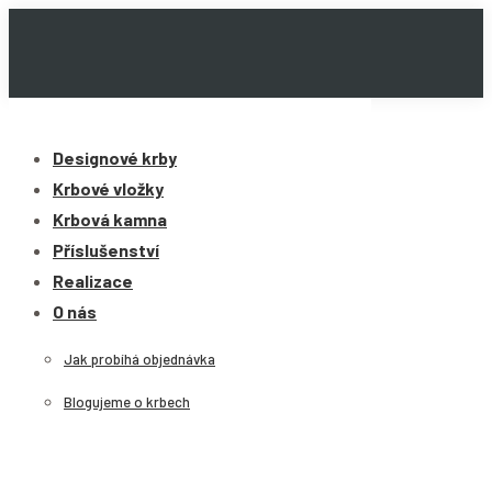
Skip
to
content
Designové krby
Krbové vložky
Krbová kamna
Příslušenství
Realizace
O nás
Jak probíhá objednávka
Blogujeme o krbech