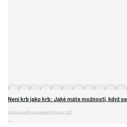
Není krb jako krb: Jaké máte možnosti, když s
Zajímavosti
By
rocaldevel
19 března, 2021
…