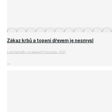
Zákaz krbů a topení dřevem je nesmysl
Legislativa
By
rocaldevel
11 listopadu, 2021
…