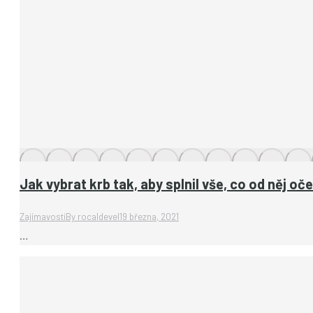
Jak vybrat krb tak, aby splnil vše, co od něj o
Zajímavosti
By
rocaldevel
19 března, 2021
…